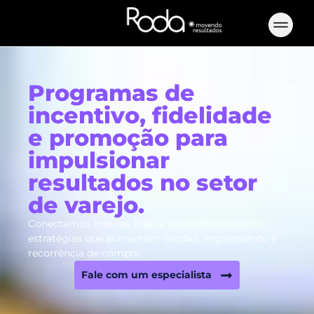
Programas de
incentivo, fidelidade
e promoção para
impulsionar
resultados no setor
de varejo.
Conectamos marcas, lojas e consumidores com
estratégias que aumentam vendas, engajamento e
recorrência de compra.
Fale com um especialista