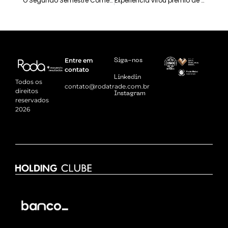
O Segundo Semestre Começa antes do Briefing
Experiência virou prêmio de Alta Performance
Entre em
Siga-nos
contato
Linkedin
Todos os
contato@rodatrade.com.br
direitos
Instagram
reservados
2026