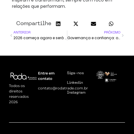
inspiram e transformam, sempre com foco em
relações que performam.
Compartilhe
ANTERIOR
PRÓXIMO
2026 começa agora e será o ano em que emoção e estratégia andam juntas
Governança e confiança: o impacto da ISO 27001 e da ISO 27701 na estratégia da Roda
Entre em
Siga-nos
contato
Linkedin
Todos os
contato@rodatrade.com.br
direitos
Instagram
reservados
2026