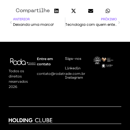
Compartilhe
ANTERIOR
PRÓXIMO
Deixando uma marca!
Tecnologia com quem entende!
Entre em
Siga-nos
contato
Linkedin
Todos os
contato@rodatrade.com.br
direitos
Instagram
reservados
2026